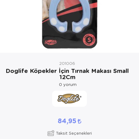
Kedi Yataklar
Köpek Yatakl
201006
Doglife Köpekler İçin Tırnak Makası Small
12Cm
0
yorum
84,95
Taksit Seçenekleri