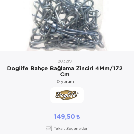
Kedi Yataklar
Köpek Yatakl
203219
Doglife Bahçe Bağlama Zinciri 4Mm/172
Cm
0
yorum
149,50
Taksit Seçenekleri