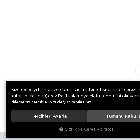
Size daha iyi hizmet verebilmek için internet sitemizde çerezle
kullanılmaktadır. Çerez Politikaları Aydınlatma Metni’ni okuyabil
dilerseniz tercihlerinizi değiştirebilirsiniz.
Tercihleri Ayarla
Tümünü Kabul 
© 2020
Rengarenk Pet Shop
. Tüm hakları saklıdır.
Gizlilik ve Çerez Politikası