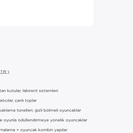
 TR )
an kutular, labirent sistemleri
tıcılar, çanlı toplar
klama tünelleri, gizli bölmeli oyuncaklar
oyunla ödüllendirmeye yönelik oyuncaklar
rmalama + oyuncak kombin yapılar