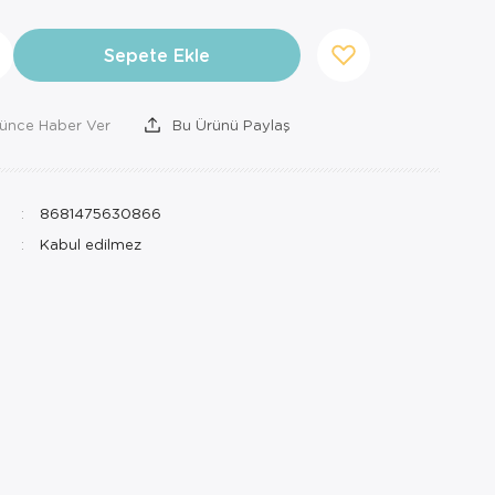
Sepete Ekle
şünce Haber Ver
Bu Ürünü Paylaş
8681475630866