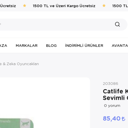
cretsiz
1500 TL ve Üzeri Kargo Ücretsiz
1500 TL v
AZA
MARKALAR
BLOG
İNDIRIMLI ÜRÜNLER
AVANTA
te & Zeka Oyuncakları
203086
Catlife K
Sevimli
0
yorum
85,40