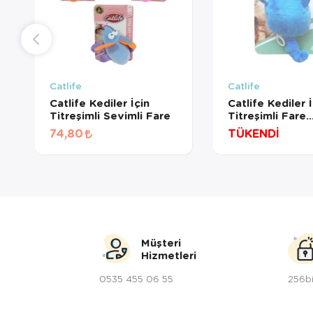
Catlife
Catlife
Catlife Kediler İçin
Catlife Kediler İ
Titreşimli Sevimli Fare
Titreşimli Fare
Oyuncak
74,80
TÜKENDİ
Müşteri
Hizmetleri
0535 455 06 55
256bi