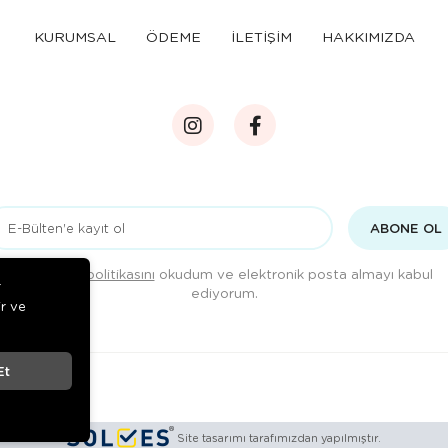
KURUMSAL
ÖDEME
İLETİŞİM
HAKKIMIZDA
ABONE OL
Gizlilik politikasını
okudum ve elektronik posta almayı kabul
r
ediyorum.
ir ve
Et
Site tasarımı tarafımızdan yapılmıştır.