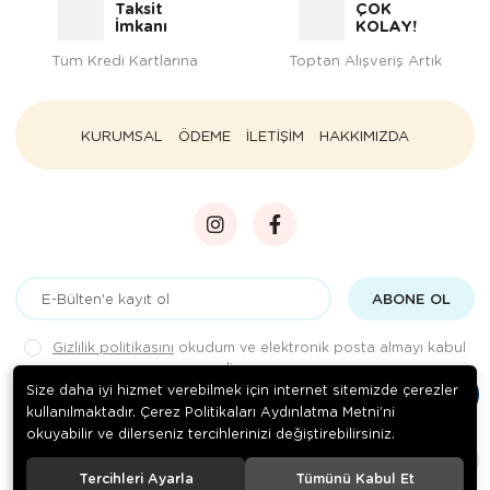
Taksit
ÇOK
İmkanı
KOLAY!
Tüm Kredi Kartlarına
Toptan Alışveriş Artık
KURUMSAL
ÖDEME
İLETİŞİM
HAKKIMIZDA
ABONE OL
Gizlilik politikasını
okudum ve elektronik posta almayı kabul
ediyorum.
Size daha iyi hizmet verebilmek için internet sitemizde çerezler
kullanılmaktadır. Çerez Politikaları Aydınlatma Metni’ni
okuyabilir ve dilerseniz tercihlerinizi değiştirebilirsiniz.
© 2020
Rengarenk Pet Shop
. Tüm hakları saklıdır.
Tercihleri Ayarla
Tümünü Kabul Et