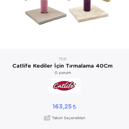
Kedi Yataklar
Köpek Yatakl
7521
Catlife Kediler İçin Tırmalama 40Cm
0
yorum
163,25
Taksit Seçenekleri