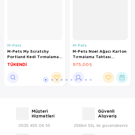
M-Pets
M-Pets
M-Pets My Scratchy
M-Pets Noel Ağacı Karton
Portland Kedi Tırmalama
Tırmalama Tahtası
Kartonu 42,5x 24x10 cm
42x32x5cm
TÜKENDİ
975,00
(Beyaz)
Müşteri
Güvenli
Hizmetleri
Alışveriş
0535 455 06 55
256bit SSL ile güvendesiniz