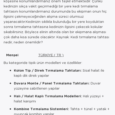
köşesine konumlandırmanız önem teşkil etmektedir. Çünkü
kedinizin sıkça vakit geçirmediği bir yere kedi tırmalama
tahtasını konumlandırmanız durumunda bu ekipman onun hiç
ilgisini çekmeyeceğinden alışma süreci olumsuz
yaşanacaktır.Kedinizin sıklıkla bulunduğu bir yere koyduktan
sonra tırmalama tahtasına kedinizin ilgisini çekecek kokular
sıkabilirsiniz. Böylece elinin altında olan bir ekipmana alışması
çok daha kısa sürede olacaktır. Kaynak: Kedi tırmalama tahtası
nedir, neden önemlidir?
Menşei
TÜRKİYE ( TR )
Bu kategoride tipik ürün modelleri ve özellikler:
Kolon Tip / Direk Tırmalama Tahtaları:
Sisal halat ile
kaplı dik direk yapılar
Duvara Monte / Panel Tırmalama Tahtaları:
Duvar
yüzeyine sabitlenen yapılar
Halı / Halat Kaplı Tırmalama Modelleri:
Halı yüzeyi +
halat karışımı
Kombine Tırmalama Sistemleri:
Tahta + tünel + yatak +
oyuncak kombin yapılar