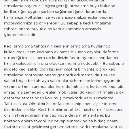
tırmalama huyudur. Doğası gereği tırmalama huyu bulunan
kediler, eğer uygun şartları sağlamadığınız durumlarda,
halılarınıza, koltuklarınıza veya ahşap malzemeden yapılan
mobilyalarınıza zarar verebilir. Bu sebeple kedi tırmalama
tahtası önemi büyük olan kedi ekipmanları arasında
gösterilmektedir.
Kedi tırmalama tahtasının kedilerin tırmalama huylarında
kullanılması, hem kedinizin evinizde bulunan eşyaları deforme
etmediği için sizi hem de kedinizin favori oyuncaklarından biri
haline geleceği için onu oldukça memnun edecektir. Bu sebeple
ilk defa kedi sahibi olan kişilerin yaptığı bir yanlış olarak kedi
tırmalama tahtasının önemi göz ardı edilmemelidir. Her kedi
sahibi böyle bir tahtaya sahip olarak hem kedilerine uygun bir
yaşam ortamı sunmuş olur hem de halı, kilim, koltuk ve kapı gibi
ahşap malzemeden üretilen mobilyaları da kedinin tırmalayarak
deforme etmesinden korumuş olmaktadır.Kedi Tırmalama
Tahtası Nasıl Olmalıdır?İlk defa kedi sahiplenen kişiler internet
üzerinden sıklıkla “Kedi tırmalama tahtası nasıl olmalı” sorusunu
dile getirerek araştırma yapmaya devam etmekteler. Bu
noktada onlara faydalı bir cevap sunmak adına birkaç önemli
faktöre dikkat çekilmesi gerekmektedir. Kedi tırmalama tahtası