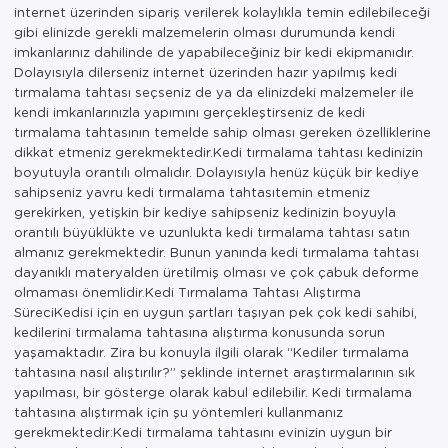
internet üzerinden sipariş verilerek kolaylıkla temin edilebileceği
gibi elinizde gerekli malzemelerin olması durumunda kendi
imkanlarınız dahilinde de yapabileceğiniz bir kedi ekipmanıdır.
Dolayısıyla dilerseniz internet üzerinden hazır yapılmış kedi
tırmalama tahtası seçseniz de ya da elinizdeki malzemeler ile
kendi imkanlarınızla yapımını gerçekleştirseniz de kedi
tırmalama tahtasının temelde sahip olması gereken özelliklerine
dikkat etmeniz gerekmektedir.Kedi tırmalama tahtası kedinizin
boyutuyla orantılı olmalıdır. Dolayısıyla henüz küçük bir kediye
sahipseniz yavru kedi tırmalama tahtasıtemin etmeniz
gerekirken, yetişkin bir kediye sahipseniz kedinizin boyuyla
orantılı büyüklükte ve uzunlukta kedi tırmalama tahtası satın
almanız gerekmektedir. Bunun yanında kedi tırmalama tahtası
dayanıklı materyalden üretilmiş olması ve çok çabuk deforme
olmaması önemlidir.Kedi Tırmalama Tahtası Alıştırma
SüreciKedisi için en uygun şartları taşıyan pek çok kedi sahibi,
kedilerini tırmalama tahtasına alıştırma konusunda sorun
yaşamaktadır. Zira bu konuyla ilgili olarak “Kediler tırmalama
tahtasına nasıl alıştırılır?” şeklinde internet araştırmalarının sık
yapılması, bir gösterge olarak kabul edilebilir. Kedi tırmalama
tahtasına alıştırmak için şu yöntemleri kullanmanız
gerekmektedir:Kedi tırmalama tahtasını evinizin uygun bir