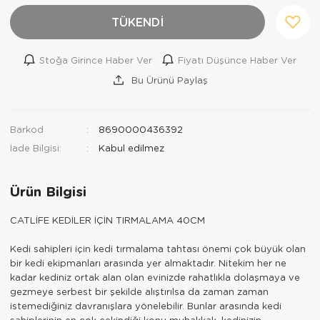
TÜKENDİ
Stoğa Girince Haber Ver
Fiyatı Düşünce Haber Ver
Bu Ürünü Paylaş
Barkod
8690000436392
İade Bilgisi:
Ürün Bilgisi
CATLİFE KEDİLER İÇİN TIRMALAMA 40CM
Kedi sahipleri için kedi tırmalama tahtası önemi çok büyük olan
bir kedi ekipmanları arasında yer almaktadır. Nitekim her ne
kadar kediniz ortak alan olan evinizde rahatlıkla dolaşmaya ve
gezmeye serbest bir şekilde alıştırılsa da zaman zaman
istemediğiniz davranışlara yönelebilir. Bunlar arasında kedi
sahiplerinin en çok çekindiği konu muhakkak, kedinizin