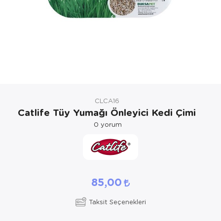
Kedi Yataklar
Köpek Yatakl
CLCA16
Catlife Tüy Yumağı Önleyici Kedi Çimi
0
yorum
85,00
Taksit Seçenekleri