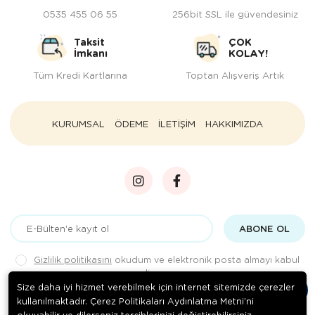
0535 455 06 55
256bit SSL ile güvendesiniz
Taksit
ÇOK
İmkanı
KOLAY!
Tüm Kredi Kartlarına
Toptan Alışveriş Artık
KURUMSAL
ÖDEME
İLETİŞİM
HAKKIMIZDA
ABONE OL
Gizlilik politikasını
okudum ve elektronik posta almayı kabul
ediyorum.
Size daha iyi hizmet verebilmek için internet sitemizde çerezler
kullanılmaktadır. Çerez Politikaları Aydınlatma Metni’ni