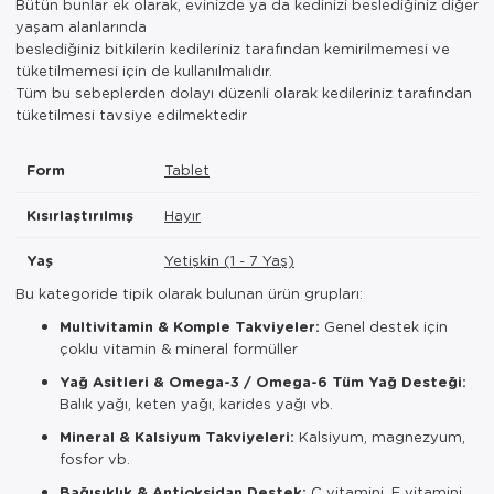
Bütün bunlar ek olarak, evinizde ya da kedinizi beslediğiniz diğer
yaşam alanlarında
beslediğiniz bitkilerin kedileriniz tarafından kemirilmemesi ve
tüketilmemesi için de kullanılmalıdır.
Tüm bu sebeplerden dolayı düzenli olarak kedileriniz tarafından
tüketilmesi tavsiye edilmektedir
Form
Tablet
Kısırlaştırılmış
Hayır
Yaş
Yetişkin (1 - 7 Yaş)
Bu kategoride tipik olarak bulunan ürün grupları:
Multivitamin & Komple Takviyeler:
Genel destek için
çoklu vitamin & mineral formüller
Yağ Asitleri & Omega-3 / Omega-6 Tüm Yağ Desteği:
Balık yağı, keten yağı, karides yağı vb.
Mineral & Kalsiyum Takviyeleri:
Kalsiyum, magnezyum,
fosfor vb.
Bağışıklık & Antioksidan Destek:
C vitamini, E vitamini,