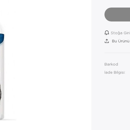
Stoğa Gir
Bu Ürünü
Barkod
İade Bilgisi: