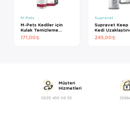
M-Pets
Supravet
M-Pets Kediler için
Supravet Keep 
Kulak Temizleme
Kedi Uzaklaştırı
Solüsyonu 118ml
150 Ml
171,00
245,00
Müşteri
Hizmetleri
0535 455 06 55
256bi