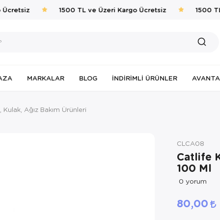
Ücretsiz
1500 TL ve Üzeri Kargo Ücretsiz
1500 TL 
AZA
MARKALAR
BLOG
İNDIRIMLI ÜRÜNLER
AVANTA
, Kulak, Ağız Bakım Ürünleri
CLCA08
Catlife 
100 Ml
0
yorum
80,00