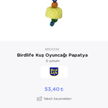
Kedi Yataklar
Köpek Yatakl
BRD1036
Birdlife Kuş Oyuncağı Papatya
0
yorum
53,40
Taksit Seçenekleri