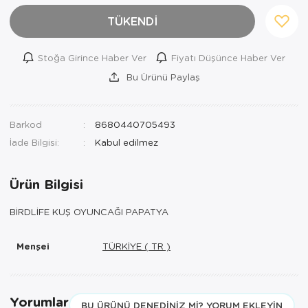
TÜKENDİ
Stoğa Girince Haber Ver
Fiyatı Düşünce Haber Ver
Bu Ürünü Paylaş
Barkod
8680440705493
İade Bilgisi:
Ürün Bilgisi
BİRDLİFE KUŞ OYUNCAĞI PAPATYA
Menşei
TÜRKİYE ( TR )
Yorumlar
BU ÜRÜNÜ DENEDINIZ MI? YORUM EKLEYIN