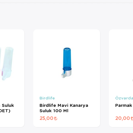
Birdlife
Özvarda
a Suluk
Birdlife Mavi Kanarya
Parmak 
ADET)
Suluk 100 Ml
25,00
20,00