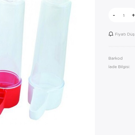
-
+
Fiyatı Dü
Barkod
İade Bilgisi: