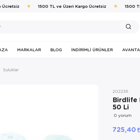
Ücretsiz
1500 TL ve Üzeri Kargo Ücretsiz
1500 TL 
AZA
MARKALAR
BLOG
İNDIRIMLI ÜRÜNLER
AVANTA
Suluklar
202236
Birdlife
50 Li
0
yorum
725,40