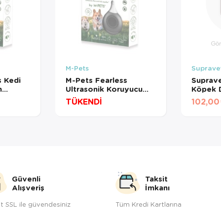
M-Pets
Suprave
s Kedi
M-Pets Fearless
Suprave
n
Ultrasonik Koruyucu
Köpek D
 Ve Kene
3,3x1,4x4,6cm (Siyah)
Damla 
TÜKENDİ
102,00
x4,6cm
Güvenli
Taksit
Alışveriş
İmkanı
t SSL ile güvendesiniz
Tüm Kredi Kartlarına