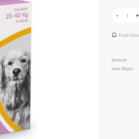
-
+
Fiyatı Dü
Barkod
İade Bilgisi: