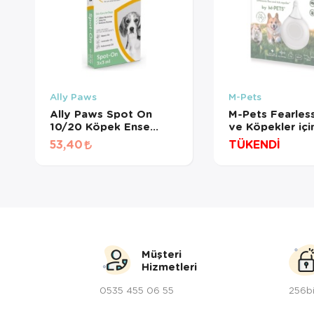
Ally Paws
M-Pets
Ally Paws Spot On
M-Pets Fearles
10/20 Köpek Ense
ve Köpekler içi
Damlası 3X3 Ml
Ultrasonik Pire
53,40
TÜKENDİ
Kovucu 3,3x1,4
(Beyaz)
Müşteri
Hizmetleri
0535 455 06 55
256bi