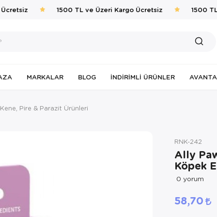
cretsiz
1500 TL ve Üzeri Kargo Ücretsiz
1500 TL v
AZA
MARKALAR
BLOG
İNDIRIMLI ÜRÜNLER
AVANTA
Kene, Pire & Parazit Ürünleri
RNK-242
Ally Pa
Köpek E
0
yorum
58,70