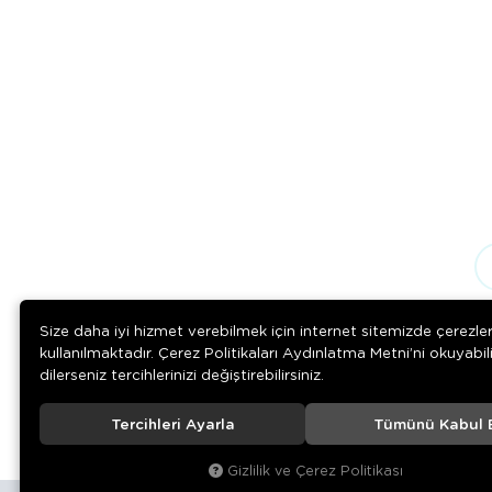
Size daha iyi hizmet verebilmek için internet sitemizde çerezle
kullanılmaktadır. Çerez Politikaları Aydınlatma Metni’ni okuyabil
dilerseniz tercihlerinizi değiştirebilirsiniz.
Tercihleri Ayarla
Tümünü Kabul 
© 2020
Rengarenk Pet Shop
. Tüm hakları saklıdır.
Gizlilik ve Çerez Politikası