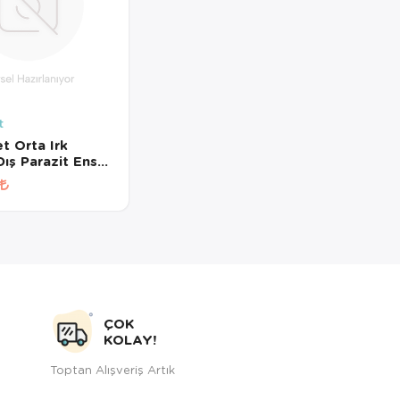
t
t Orta Irk
ış Parazit Ense
10Ml
ÇOK
KOLAY!
Toptan Alışveriş Artık