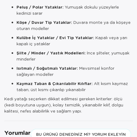
Peluş / Polar Yataklar:
Yumuşak dokulu yüzeylerle
kedinizi sarar
Köşe / Duvar Tip Yataklar:
Duvara monte ya da köşeye
oturan modeller
Kulübe İç Yataklar / Evi Tip Yataklar:
Kapalı veya yarı
kapalı iç yataklar
Şilte / Minder / Yastık Modelleri:
İnce şilteler, yumuşak
minderler
Isıtmalı / Soğutmalı Yataklar:
Mevsimsel konfor
sağlayan modeller
Kaymaz Taban & Çıkarılabilir Kılıflar:
Alt kısım kaymaz
taban; üst kısmı çıkarılıp yıkanabilir
Kedi yatağı seçerken dikkat edilmesi gereken kriterler: ölçü
(kedi boyutuna uygun), kolay temizlik, yıkanabilir kılıf, dolgu
kalitesi, nefes alabilirlik ve sağlam yapı.
Yorumlar
BU ÜRÜNÜ DENEDINIZ MI? YORUM EKLEYIN