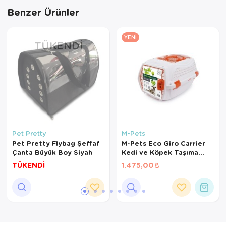
Benzer Ürünler
YENI
TÜKENDI
Pet Pretty
M-Pets
Pet Pretty Flybag Şeffaf
M-Pets Eco Giro Carrier
Çanta Büyük Boy Siyah
Kedi ve Köpek Taşıma
Çantası 51,6x32,7x29,6cm
TÜKENDİ
1.475,00
(Beyaz) [S]