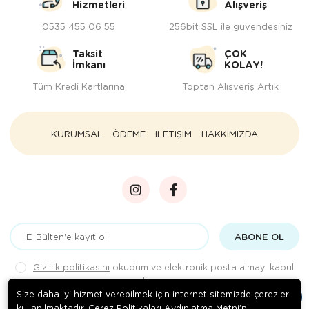
Hizmetleri
Alışveriş
0535 455 06 55
256bit SSL ile güvendesiniz
Taksit
ÇOK
İmkanı
KOLAY!
Tüm Kredi Kartlarına
Toptan Alışveriş Artık
KURUMSAL
ÖDEME
İLETİŞİM
HAKKIMIZDA
ABONE OL
Gizlilik politikasını
okudum ve elektronik posta almayı kabul
ediyorum.
Size daha iyi hizmet verebilmek için internet sitemizde çerezler
kullanılmaktadır. Çerez Politikaları Aydınlatma Metni’ni