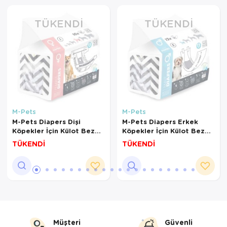
TÜKENDI
TÜKENDI
M-Pets
M-Pets
M-Pets Diapers Dişi
M-Pets Diapers Erkek
Köpekler İçin Külot Bez
Köpekler İçin Külot Bez
32x52cm (10'lu) [L]
15-30cm [S] (12'li)
TÜKENDİ
TÜKENDİ
Müşteri
Güvenli