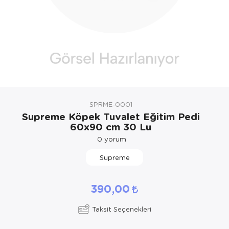
Kedi Yataklar
Köpek Yatakl
SPRME-0001
Supreme Köpek Tuvalet Eğitim Pedi
60x90 cm 30 Lu
0
yorum
Supreme
390,00
Taksit Seçenekleri