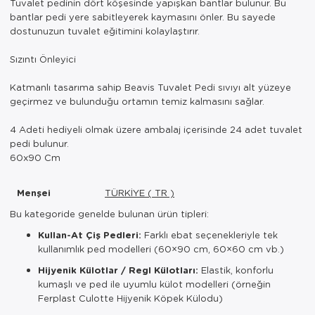
Tuvalet pedinin dört köşesinde yapışkan bantlar bulunur. Bu
bantlar pedi yere sabitleyerek kaymasını önler. Bu sayede
dostunuzun tuvalet eğitimini kolaylaştırır.
Sızıntı Önleyici
Katmanlı tasarıma sahip Beavis Tuvalet Pedi sıvıyı alt yüzeye
geçirmez ve bulunduğu ortamın temiz kalmasını sağlar.
4 Adeti hediyeli olmak üzere ambalaj içerisinde 24 adet tuvalet
pedi bulunur.
60x90 Cm
Menşei
TÜRKİYE ( TR )
Bu kategoride genelde bulunan ürün tipleri:
Kullan-At Çiş Pedleri:
Farklı ebat seçenekleriyle tek
kullanımlık ped modelleri (60×90 cm, 60×60 cm vb.)
Hijyenik Külotlar / Regl Külotları:
Elastik, konforlu
kumaşlı ve ped ile uyumlu külot modelleri (örneğin
Ferplast Culotte Hijyenik Köpek Külodu)