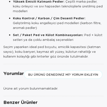
Yüksek Emicili Katmanlı Pedler:
Çeşitli marka pedler,
koku önleyici ve sıvı hapseden teknolojilerle üretilmiş ped
modelleri
Koku Kontrol / Karbon / Çim Desenli Pedler:
Geliştirilmiş koku engelleyici ped modelleri (karbon filtre,
aromalı pedler)
Set / Paket Ped ve Külot Kombinasyonları:
Ped + külot
setleri ya da çoklu ambalaj seçenekleri
Seçim yaparken ideal ped boyutu, emicilik kapasitesi (katman
sayısı), koku bariyeri, kaymaz alt yüzey, külotun rahatlığı ve
kullanım kolaylığı gibi kriterler göz önünde tutulmalıdır.
Yorumlar
BU ÜRÜNÜ DENEDINIZ MI? YORUM EKLEYIN
Ürüne ait yorum bulunmamaktadır.
Benzer Ürünler