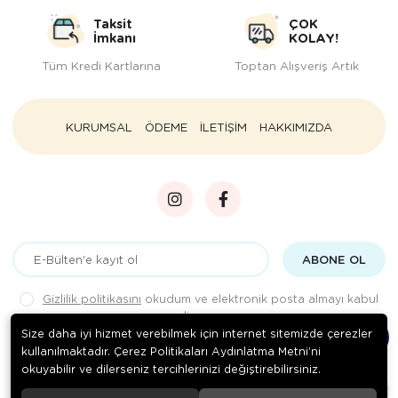
Kedi Yataklar
Taksit
ÇOK
İmkanı
KOLAY!
Tüm Kredi Kartlarına
Toptan Alışveriş Artık
KURUMSAL
ÖDEME
İLETİŞİM
HAKKIMIZDA
ABONE OL
Gizlilik politikasını
okudum ve elektronik posta almayı kabul
ediyorum.
Size daha iyi hizmet verebilmek için internet sitemizde çerezler
kullanılmaktadır. Çerez Politikaları Aydınlatma Metni’ni
okuyabilir ve dilerseniz tercihlerinizi değiştirebilirsiniz.
© 2020
Rengarenk Pet Shop
. Tüm hakları saklıdır.