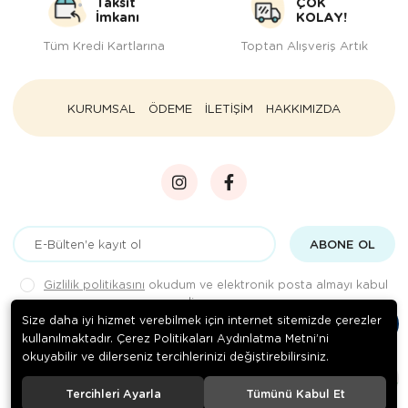
Taksit
ÇOK
İmkanı
KOLAY!
Tüm Kredi Kartlarına
Toptan Alışveriş Artık
KURUMSAL
ÖDEME
İLETİŞİM
HAKKIMIZDA
ABONE OL
Gizlilik politikasını
okudum ve elektronik posta almayı kabul
ediyorum.
Size daha iyi hizmet verebilmek için internet sitemizde çerezler
kullanılmaktadır. Çerez Politikaları Aydınlatma Metni’ni
okuyabilir ve dilerseniz tercihlerinizi değiştirebilirsiniz.
© 2020
Rengarenk Pet Shop
. Tüm hakları saklıdır.
Tercihleri Ayarla
Tümünü Kabul Et