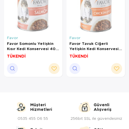
Favor
Favor
Favor Somonlu Yetişkin
Favor Tavuk Ciğerli
Kısır Kedi Konservesi 400
Yetişkin Kedi Konservesi
Gr
400 Gr
TÜKENDİ
TÜKENDİ
Müşteri
Güvenli
Hizmetleri
Alışveriş
0535 455 06 55
256bit SSL ile güvendesiniz