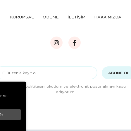
KURUMSAL
ÖDEME
İLETİŞİM
HAKKIMIZDA
ABONE OL
Gizlilik politikasını
okudum ve elektronik posta almayı kabul
r
ediyorum.
ir ve
Et