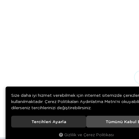
Size daha iyi hizmet verebilmek için internet sitemizde çerezle
kullanılmaktadır. Çerez Politikaları Aydınlatma Metni’ni okuyabil
dilerseniz tercihlerinizi değiştirebilirsiniz.
Tercihleri Ayarla
Tümünü Kabul 
© 2020
Rengarenk Pet Shop
. Tüm hakları saklıdır.
Gizlilik ve Çerez Politikası