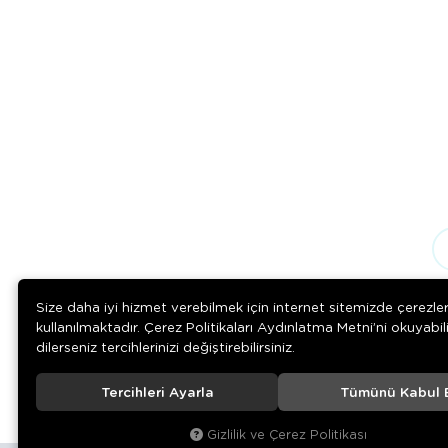
Size daha iyi hizmet verebilmek için internet sitemizde çerezle
kullanılmaktadır. Çerez Politikaları Aydınlatma Metni’ni okuyabil
dilerseniz tercihlerinizi değiştirebilirsiniz.
Tercihleri Ayarla
Tümünü Kabul 
© 2020
Rengarenk Pet Shop
. Tüm hakları saklıdır.
Gizlilik ve Çerez Politikası