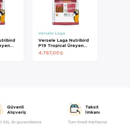
Versele Laga
tribird
Versele Laga Nutribird
reyen
P19 Tropical Üreyen
 Renkli
Papağanlar İçin Renkli
4.767,00
Yem (1
Meyveli Pelet Yem 10
)
Kg
Güvenli
Taksit
Alışveriş
İmkanı
t SSL ile güvendesiniz
Tüm Kredi Kartlarına