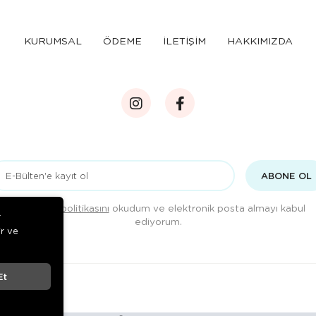
KURUMSAL
ÖDEME
İLETİŞİM
HAKKIMIZDA
ABONE OL
Gizlilik politikasını
okudum ve elektronik posta almayı kabul
r
ediyorum.
ir ve
Et