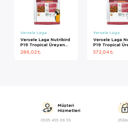
Versele Laga
Versele Laga
Versele Laga Nutribird
Versele Laga Nu
P19 Tropical Üreyen
P19 Tropical Ü
Papağanlar İçin Renkli
Papağanlar İçin
286,02
572,04
Meyveli Pelet Yem
Meyveli Pelet 
(500 GR BÖLÜNMÜŞ)
KG BÖLÜNMÜŞ
Müşteri
Hizmetleri
0535 455 06 55
256bi