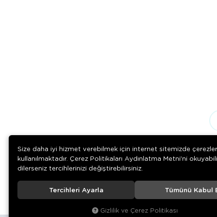
Size daha iyi hizmet verebilmek için internet sitemizde çerezle
kullanılmaktadır. Çerez Politikaları Aydınlatma Metni’ni okuyabil
dilerseniz tercihlerinizi değiştirebilirsiniz.
Tercihleri Ayarla
Tümünü Kabul 
© 2020
Rengarenk Pet Shop
. Tüm hakları saklıdır.
Gizlilik ve Çerez Politikası