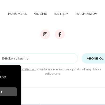
KURUMSAL
ÖDEME
İLETİŞİM
HAKKIMIZDA
ABONE OL
Gizlilik politikasını
okudum ve elektronik posta almayı kabul
r
ediyorum.
ir ve
Et