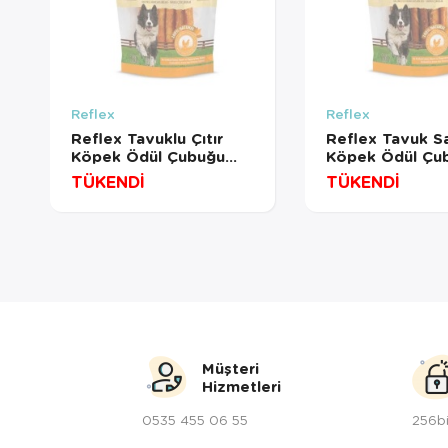
Reflex
Reflex
Reflex Tavuklu Çıtır
Reflex Tavuk Sa
Köpek Ödül Çubuğu
Köpek Ödül Çu
80gr
80gr
TÜKENDİ
TÜKENDİ
Müşteri
Hizmetleri
0535 455 06 55
256bi