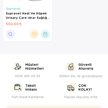
Kedi Yataklar
Köpek Yatakl
Supravet
Supravet Kedi Ve Köpek
Urinary Care idrar Sağlığı
Sistem Destekleyici
502,00
Tablet 75 Adet
Müşteri
Güvenli
Hizmetleri
Alışveriş
0535 455 06 55
256bit SSL ile güvendesiniz
Taksit
ÇOK
İmkanı
KOLAY!
Tüm Kredi Kartlarına
Toptan Alışveriş Artık