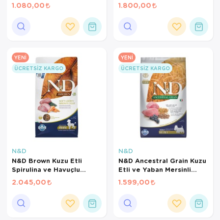
Meyveli Mini Irk Yavru
Köpek Maması 1,5 Kg
1.080,00
1.800,00
Köpek Maması 1,5 Kg
YENI
YENI
ÜCRETSIZ KARGO
ÜCRETSIZ KARGO
N&D
N&D
N&D Brown Kuzu Etli
N&D Ancestral Grain Kuzu
Spirulina ve Havuçlu
Etli ve Yaban Mersinli
Küçük Irk Yetişkin Köpek
Küçük Irk Ata Tahıllı
2.045,00
1.599,00
Maması 2 Kg
Yetişkin Köpek Maması 2,5
Kg