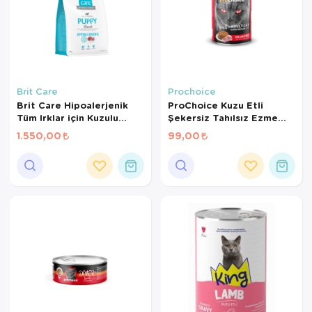
Brit Care
Prochoice
Brit Care Hipoalerjenik
ProChoice Kuzu Etli
Tüm Irklar için Kuzulu
Şekersiz Tahılsız Ezme
Yavru Köpek Maması 3 Kg
Yetişkin Kedi Konservesi
1.550,00
99,00
400 Gr