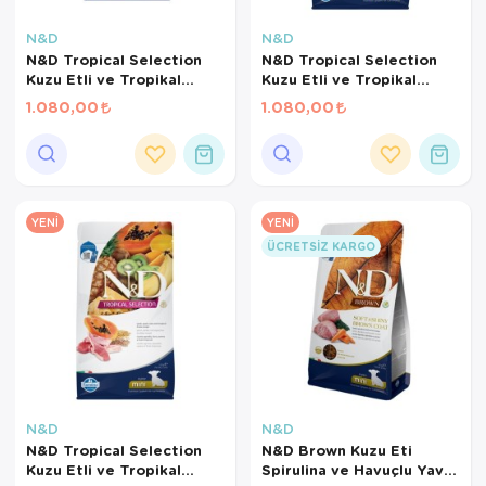
Kedi Yataklar
Köpek Yatakl
N&D
N&D
N&D Tropical Selection
N&D Tropical Selection
Kuzu Etli ve Tropikal
Kuzu Etli ve Tropikal
Meyveli Kısırlaştırılmış
Meyveli Mini Irk Yetişkin
1.080,00
1.080,00
Kedi Maması 1,5 Kg
Köpek Maması 1,5 Kg
YENI
YENI
ÜCRETSIZ KARGO
N&D
N&D
N&D Tropical Selection
N&D Brown Kuzu Eti
Kuzu Etli ve Tropikal
Spirulina ve Havuçlu Yavru