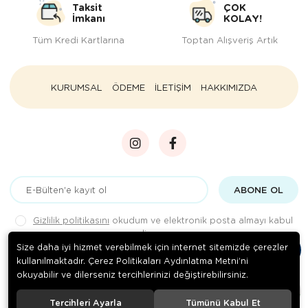
Taksit
ÇOK
İmkanı
KOLAY!
Tüm Kredi Kartlarına
Toptan Alışveriş Artık
KURUMSAL
ÖDEME
İLETİŞİM
HAKKIMIZDA
ABONE OL
Gizlilik politikasını
okudum ve elektronik posta almayı kabul
ediyorum.
Size daha iyi hizmet verebilmek için internet sitemizde çerezler
kullanılmaktadır. Çerez Politikaları Aydınlatma Metni’ni
okuyabilir ve dilerseniz tercihlerinizi değiştirebilirsiniz.
© 2020
Rengarenk Pet Shop
. Tüm hakları saklıdır.
Tercihleri Ayarla
Tümünü Kabul Et