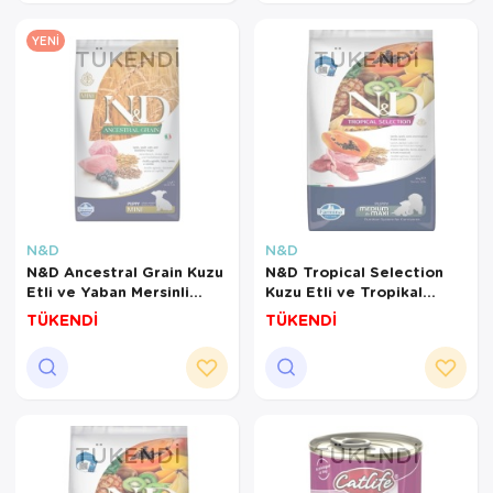
YENI
TÜKENDI
TÜKENDI
N&D
N&D
N&D Ancestral Grain Kuzu
N&D Tropical Selection
Etli ve Yaban Mersinli
Kuzu Etli ve Tropikal
Küçük Irk Ata Tahıllı Yavru
Meyveli Orta ve Büyük Irk
TÜKENDİ
TÜKENDİ
Köpek Maması 2,5 Kg
Yavru Köpek Maması 10 Kg
TÜKENDI
TÜKENDI