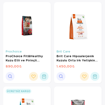
Prochoice
Brit Care
ProChoice Fit&Healthy
Brit Care Hipoalerjenik
Kuzu Etli ve Pirinçli
Kuzulu Orta Irk Yetişkin
Yetişkin Köpek Maması 3
Köpek Maması 3 Kg
890,00
1.450,00
Kg
ÜCRETSIZ KARGO