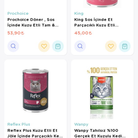
Prochoice
King
Prochoice Döner , Sos
King Sos İçinde Et
İçinde Kuzu Etli Tam &
Parçacıklı Kuzu Etli
Dengeli Yetişkin Kedi
Yetişkin Kedi Konserve
53,90
45,00
Maması 70 gr
400Gr
Reflex Plus
Wanpy
Reflex Plus Kuzu Etli Et
Wanpy Tahılsız %100
Jöle İçinde Parçacıklı Kedi
Gerçek Et Kuzulu Kedi