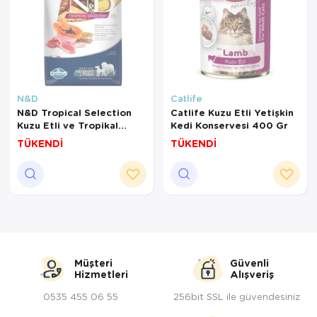
N&D
Catlife
N&D Tropical Selection
Catlife Kuzu Etli Yetişkin
Kuzu Etli ve Tropikal
Kedi Konservesi 400 Gr
Meyveli Orta ve Büyük Irk
TÜKENDİ
TÜKENDİ
Yetişkin Köpek Maması 10
Kg
Müşteri
Güvenli
Hizmetleri
Alışveriş
0535 455 06 55
256bit SSL ile güvendesiniz