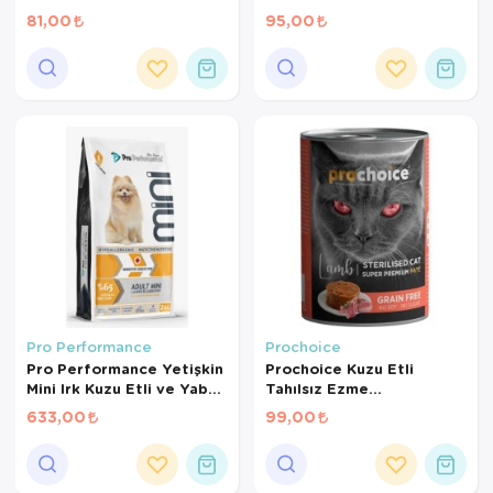
Konservesi 400 Gr
Konserve 375Gr
81,00
95,00
Pro Performance
Prochoice
Pro Performance Yetişkin
Prochoice Kuzu Etli
Mini Irk Kuzu Etli ve Yaban
Tahılsız Ezme
Mersinli Köpek Maması 2
Kısırlaştırılmış Kedi
633,00
99,00
Kg
Konservesi 400 Gr