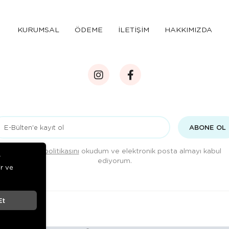
KURUMSAL
ÖDEME
İLETİŞİM
HAKKIMIZDA
ABONE OL
Gizlilik politikasını
okudum ve elektronik posta almayı kabul
r
ediyorum.
ir ve
Et