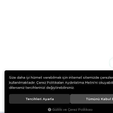
Size daha iyi hizmet verebilmek için internet sitemizde çerezle
kullanılmaktadır. Çerez Politikaları Aydınlatma Metni’ni okuyabil
dilerseniz tercihlerinizi değiştirebilirsiniz.
Tercihleri Ayarla
Tümünü Kabul 
© 2020
Rengarenk Pet Shop
. Tüm hakları saklıdır.
Gizlilik ve Çerez Politikası