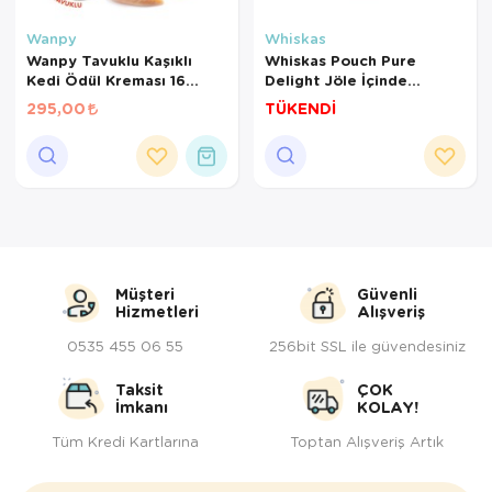
Kedi Yataklar
Köpek Yatakl
Wanpy
Whiskas
Wanpy Tavuklu Kaşıklı
Whiskas Pouch Pure
Kedi Ödül Kreması 16
Delight Jöle İçinde
gr*10Ad
Tavuklu Yavru Kedi
295,00
TÜKENDİ
Konservesi 85 Gr
Müşteri
Güvenli
Hizmetleri
Alışveriş
0535 455 06 55
256bit SSL ile güvendesiniz
Taksit
ÇOK
İmkanı
KOLAY!
Tüm Kredi Kartlarına
Toptan Alışveriş Artık