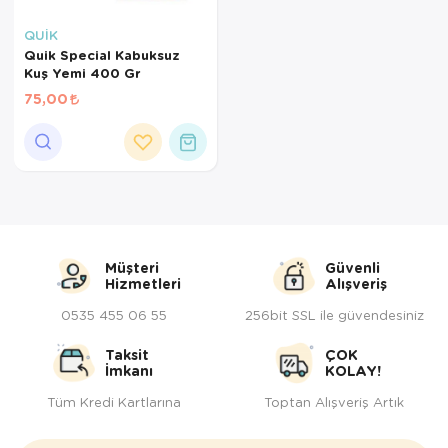
Kedi Yataklar
Köpek Yatakl
QUİK
Quik Special Kabuksuz
Kuş Yemi 400 Gr
75,00
Müşteri
Güvenli
Hizmetleri
Alışveriş
0535 455 06 55
256bit SSL ile güvendesiniz
Taksit
ÇOK
İmkanı
KOLAY!
Tüm Kredi Kartlarına
Toptan Alışveriş Artık