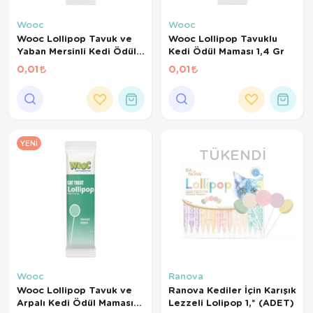
Kedi Yataklar
Köpek Yatakl
Wooc
Wooc
Wooc Lollipop Tavuk ve
Wooc Lollipop Tavuklu
Yaban Mersinli Kedi Ödül
Kedi Ödül Maması 1,4 Gr
Maması 1,4 Gr
0,01
0,01
YENI
TÜKENDI
Wooc
Ranova
Wooc Lollipop Tavuk ve
Ranova Kediler İçin Karışık
Arpalı Kedi Ödül Maması
Lezzeli Lolipop 1,* (ADET)