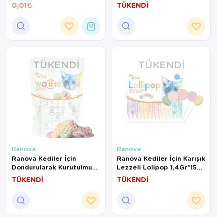
1,4 Gr
0,01
TÜKENDİ
TÜKENDI
TÜKENDI
Ranova
Ranova
Ranova Kediler İçin
Ranova Kediler İçin Karışık
Dondurularak Kurutulmuş
Lezzeli Lolipop 1,4Gr*15
Etli WAFFLE 60Gr
Adet
TÜKENDİ
TÜKENDİ