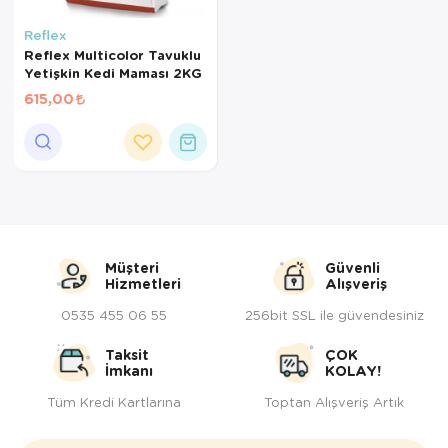
Kedi Yataklar
Köpek Yatakl
Reflex
Reflex Multicolor Tavuklu
Yetişkin Kedi Maması 2KG
615,00
Müşteri
Güvenli
Hizmetleri
Alışveriş
0535 455 06 55
256bit SSL ile güvendesiniz
Taksit
ÇOK
İmkanı
KOLAY!
Tüm Kredi Kartlarına
Toptan Alışveriş Artık