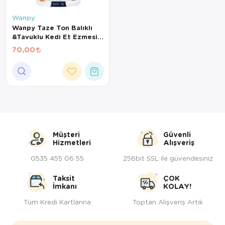
Kedi Yataklar
Köpek Yatakl
Wanpy
Wanpy Taze Ton Balıklı
&Tavuklu Kedi Et Ezmesi
90Gr
70,00
Müşteri
Güvenli
Hizmetleri
Alışveriş
0535 455 06 55
256bit SSL ile güvendesiniz
Taksit
ÇOK
İmkanı
KOLAY!
Tüm Kredi Kartlarına
Toptan Alışveriş Artık