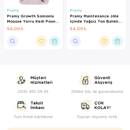
Kedi Yataklar
Köpek Yatakl
Pramy
Pramy
Pramy Growth Somonlu
Pramy Maintenance Jöle
Mousse Yavru Kedi Pounch
İçinde Yağsız Ton Balıklı
70 Gr
Kedi Pounch 70 Gr
54,00
54,00
Müşteri
Güvenli
Hizmetleri
Alışveriş
0535 455 06 55
256bit SSL ile güvendesiniz
Taksit
ÇOK
İmkanı
KOLAY!
Tüm Kredi Kartlarına
Toptan Alışveriş Artık