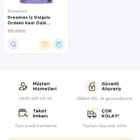
Kedi Yataklar
Köpek Yatakl
Dreamies
Dreamies İç Dolgulu
Ördekli Kedi Ödül
Bisküvisi 60 Gr
90,00
Müşteri
Güvenli
Hizmetleri
Alışveriş
0535 455 06 55
256bit SSL ile güvendesiniz
Taksit
ÇOK
İmkanı
KOLAY!
Tüm Kredi Kartlarına
Toptan Alışveriş Artık