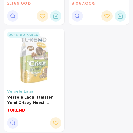
3,5 Kg
Kuşları Ve Mini Paraketler
2.369,00
3.067,00
İçin Meyveli Pelet Yem 10
Kg
ÜCRETSIZ KARGO
TÜKENDI
Versele Laga
Versele Laga Hamster
Yemi Crispy Muesli
Hamster&Co 400 Gr
TÜKENDİ