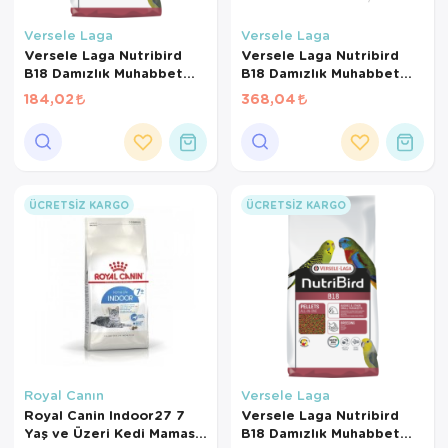
Kedi Yataklar
Köpek Yatakl
Versele Laga
Versele Laga
Versele Laga Nutribird
Versele Laga Nutribird
B18 Damızlık Muhabbet
B18 Damızlık Muhabbet
Kuşları Ve Mini Paraketler
Kuşları Ve Mini Paraketler
184,02
368,04
İçin Meyveli Pelet Yem
İçin Meyveli Pelet Yem (1
(500 GR BÖLÜNMÜŞ)
KG BÖLÜNMÜŞ)
ÜCRETSIZ KARGO
ÜCRETSIZ KARGO
Royal Canın
Versele Laga
Royal Canin Indoor27 7
Versele Laga Nutribird
Yaş ve Üzeri Kedi Maması
B18 Damızlık Muhabbet