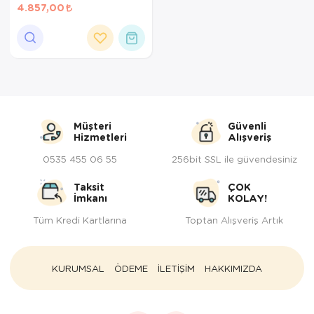
15Kg
4.857,00
Müşteri
Güvenli
Hizmetleri
Alışveriş
0535 455 06 55
256bit SSL ile güvendesiniz
Taksit
ÇOK
İmkanı
KOLAY!
Tüm Kredi Kartlarına
Toptan Alışveriş Artık
KURUMSAL
ÖDEME
İLETİŞİM
HAKKIMIZDA