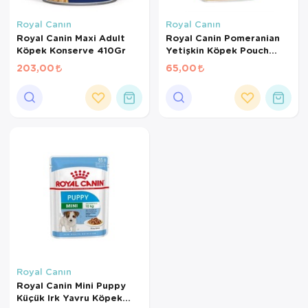
Kedi Yataklar
Köpek Yatakl
Royal Canın
Royal Canın
Royal Canin Maxi Adult
Royal Canin Pomeranian
Köpek Konserve 410Gr
Yetişkin Köpek Pouch
85gr
203,00
65,00
Royal Canın
Royal Canin Mini Puppy
Küçük Irk Yavru Köpek