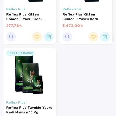
Kedi Yataklar
Köpek Yatakl
Reflex Plus
Reflex Plus
Reflex Plus Kitten
Reflex Plus Kitten
Somonlu Yavru Kedi
Somonlu Yavru Kedi
Maması (1 KG BÖLÜNMÜŞ)
Maması 15 Kg
277,76
3.472,00
ÜCRETSIZ KARGO
Reflex Plus
Reflex Plus Tavuklu Yavru
Kedi Maması 15 Kg