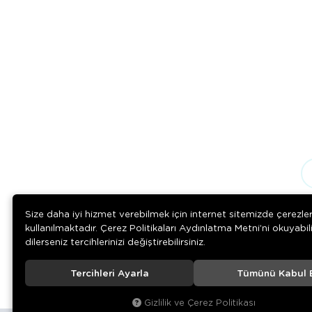
Size daha iyi hizmet verebilmek için internet sitemizde çerezle
kullanılmaktadır. Çerez Politikaları Aydınlatma Metni’ni okuyabil
dilerseniz tercihlerinizi değiştirebilirsiniz.
Tercihleri Ayarla
Tümünü Kabul 
© 2020
Rengarenk Pet Shop
. Tüm hakları saklıdır.
Gizlilik ve Çerez Politikası