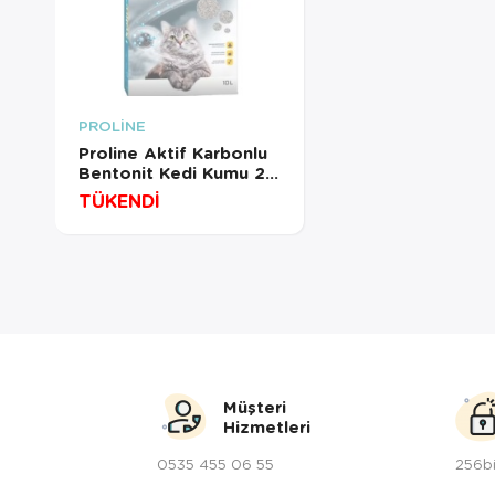
PROLİNE
Proline Aktif Karbonlu
Bentonit Kedi Kumu 20
LT
TÜKENDİ
Müşteri
Hizmetleri
0535 455 06 55
256bi