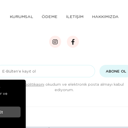
KURUMSAL
ÖDEME
İLETİŞİM
HAKKIMIZDA
ABONE OL
Gizlilik politikasını
okudum ve elektronik posta almayı kabul
r
ediyorum.
ir ve
Et