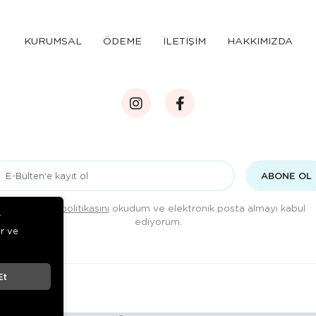
KURUMSAL
ÖDEME
İLETİŞİM
HAKKIMIZDA
ABONE OL
Gizlilik politikasını
okudum ve elektronik posta almayı kabul
r
ediyorum.
ir ve
Et