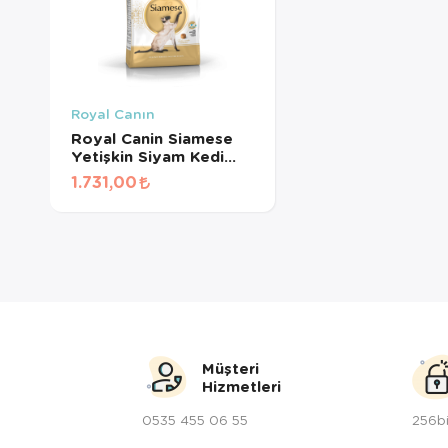
Royal Canın
Royal Canin Siamese
Yetişkin Siyam Kedi
Maması 2Kg
1.731,00
Müşteri
Hizmetleri
0535 455 06 55
256bi