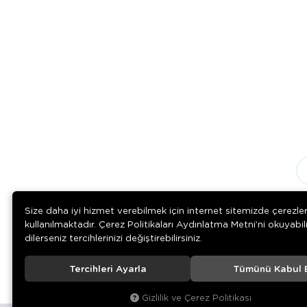
Size daha iyi hizmet verebilmek için internet sitemizde çerezle
kullanılmaktadır. Çerez Politikaları Aydınlatma Metni’ni okuyabil
dilerseniz tercihlerinizi değiştirebilirsiniz.
Tercihleri Ayarla
Tümünü Kabul 
© 2020
Rengarenk Pet Shop
. Tüm hakları saklıdır.
Gizlilik ve Çerez Politikası