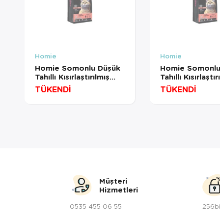
Homie
Homie
Homie Somonlu Düşük
Homie Somonlu
Tahıllı Kısırlaştırılmış
Tahıllı Kısırlaştır
Kedi Maması (1 KG
Kedi Maması 12
TÜKENDİ
TÜKENDİ
BÖLÜNMÜŞ)
Müşteri
Hizmetleri
0535 455 06 55
256bi