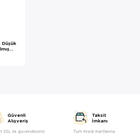
 Düşük
ılmış
 Kg
Güvenli
Taksit
Alışveriş
İmkanı
t SSL ile güvendesiniz
Tüm Kredi Kartlarına