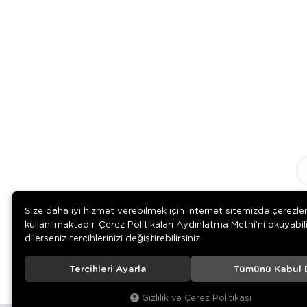
Size daha iyi hizmet verebilmek için internet sitemizde çerezle
kullanılmaktadır. Çerez Politikaları Aydınlatma Metni’ni okuyabil
dilerseniz tercihlerinizi değiştirebilirsiniz.
Tercihleri Ayarla
Tümünü Kabul 
© 2020
Rengarenk Pet Shop
. Tüm hakları saklıdır.
Gizlilik ve Çerez Politikası