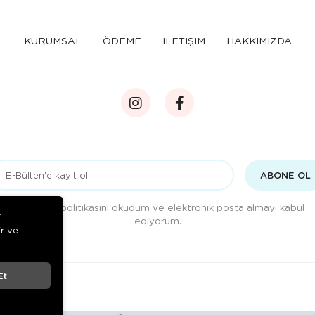
KURUMSAL
ÖDEME
İLETİŞİM
HAKKIMIZDA
ABONE OL
Gizlilik politikasını
okudum ve elektronik posta almayı kabul
r
ediyorum.
ir ve
Et