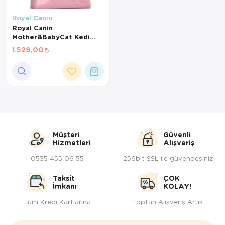
Kedi Yataklar
Köpek Yatakl
Royal Canın
Royal Canin
Mother&BabyCat Kedi
Maması 2kg
1.529,00
Müşteri
Güvenli
Hizmetleri
Alışveriş
0535 455 06 55
256bit SSL ile güvendesiniz
Taksit
ÇOK
İmkanı
KOLAY!
Tüm Kredi Kartlarına
Toptan Alışveriş Artık