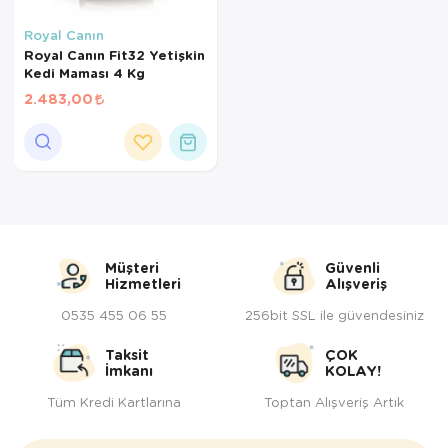
Kedi Yataklar
Köpek Yatakl
Royal Canın
Royal Canın Fit32 Yetişkin
Kedi Maması 4 Kg
2.483,00
Müşteri
Güvenli
Hizmetleri
Alışveriş
0535 455 06 55
256bit SSL ile güvendesiniz
Taksit
ÇOK
İmkanı
KOLAY!
Tüm Kredi Kartlarına
Toptan Alışveriş Artık