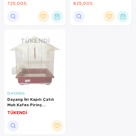
30X23X39
Renk.35X28X46
725,00
825,00
TÜKENDI
DAYANG
Dayang İki Kapılı Çatılı
Muh.Kafes Pirinç
30X23X39
TÜKENDİ