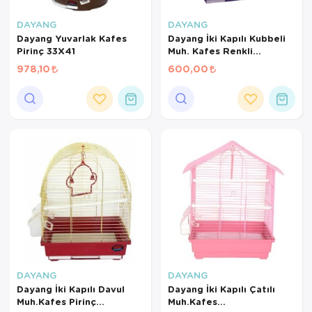
Kedi Yataklar
Köpek Yatakl
DAYANG
DAYANG
Dayang Yuvarlak Kafes
Dayang İki Kapılı Kubbeli
Pirinç 33X41
Muh. Kafes Renkli
30*23*39
978,10
600,00
DAYANG
DAYANG
Dayang İki Kapılı Davul
Dayang İki Kapılı Çatılı
Muh.Kafes Pirinç
Muh.Kafes