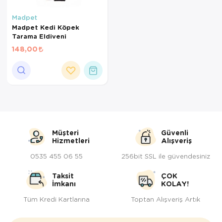
Kedi Yataklar
Köpek Yatakl
Madpet
Madpet Kedi Köpek
Tarama Eldiveni
148,00
Müşteri
Güvenli
Hizmetleri
Alışveriş
0535 455 06 55
256bit SSL ile güvendesiniz
Taksit
ÇOK
İmkanı
KOLAY!
Tüm Kredi Kartlarına
Toptan Alışveriş Artık