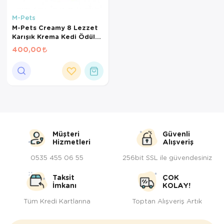
Kedi Yataklar
Köpek Yatakl
M-Pets
M-Pets Creamy 8 Lezzet
Karışık Krema Kedi Ödül
Maması 25*15 Gr
400,00
Müşteri
Güvenli
Hizmetleri
Alışveriş
0535 455 06 55
256bit SSL ile güvendesiniz
Taksit
ÇOK
İmkanı
KOLAY!
Tüm Kredi Kartlarına
Toptan Alışveriş Artık